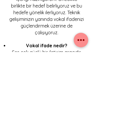
birlikte bir hedef belirliyoruz ve bu
hedefe yönelik ilerliyoruz. Teknik
gelişiminizin yanında vokal ifadenizi
güçlendirmek üzerine de
çalışıyoruz.
Vokal ifade nedir?
Ses çok güçlü bir iletişim aracıdır.
Bir insanın sesinden yalnız kim
olduğuyla ilgili değil duygudurumu,
sağlığı, söylemek istediği şeyler ve
altmetinleri gibi bir çok
enformasyonu içgüdüsel olarak
alırız. İşin içine şarkı söylemek
girdiğinde hem dinleyici, hem şarkı
söyleyen tarafından döngüsel bir
ifade zinciri yaratırız. Sesimizi
kullanarak duygularımızı,
düşüncelerimizi ve ifade etmek