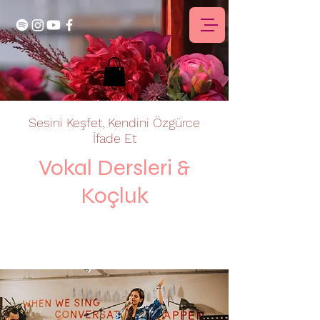
Sesini Keşfet, Kendini Özgürce
İfade Et
Vokal Dersleri &
Koçluk